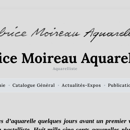
ice Moireau Aquarel
Aquarelliste
hie
Catalogue Général
Actualités-Expos
Publicati
s d’aquarelle quelques jours avant un premier vo
 pastelliste. Huit-mille-cinq-cents aquarelles pl