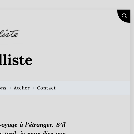
SEAR
liste
ons
Atelier
Contact
yage à l’étranger. S’il
us tard, je peux dire que