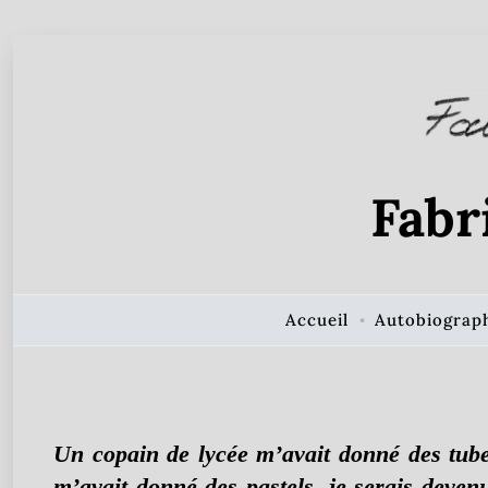
Skip to Content
Fabr
Accueil
Autobiograp
Un
copain de lycée m’avait donné des tube
m’avait donné des pastels, je serais devenu