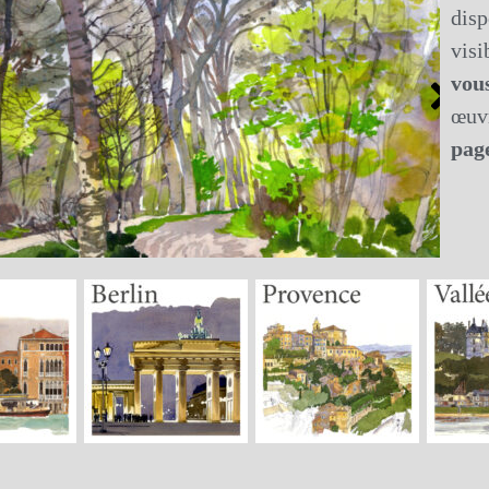
dis
visi
vou
œuvr
pag