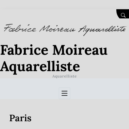
Skip to Content
SEA
Fabrice Moireau
Aquarelliste
Aquarelliste
Paris