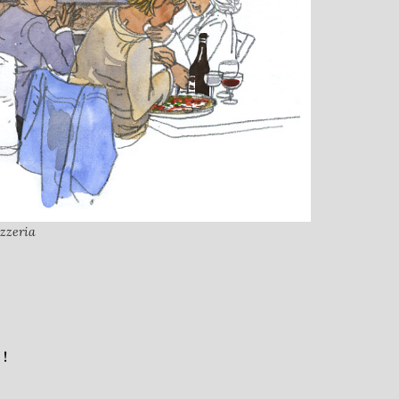
izzeria
!