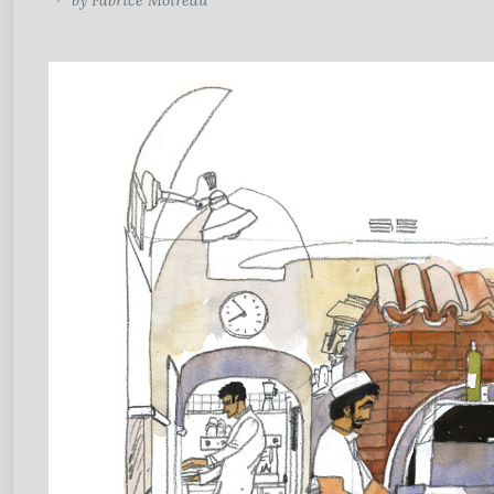
by
Fabrice Moireau