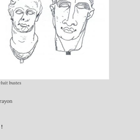
uit bustes
Crayon
!