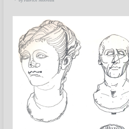
by
Fabrice Moireau