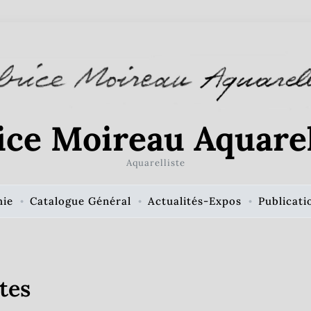
ice Moireau Aquarel
Aquarelliste
hie
Catalogue Général
Actualités-Expos
Publicati
tes