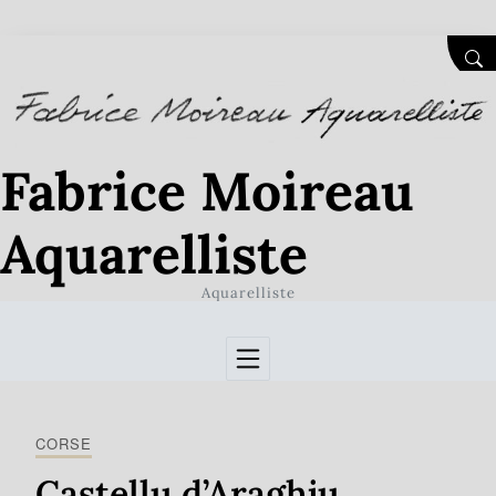
Skip to Content
SEA
Fabrice Moireau
Aquarelliste
Aquarelliste
CORSE
Castellu d’Araghju