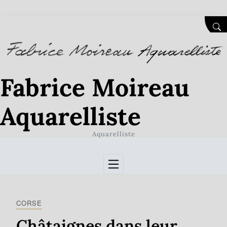
Skip to Content
SEA
Fabrice Moireau
Aquarelliste
Aquarelliste
CORSE
Châtaignes dans leur