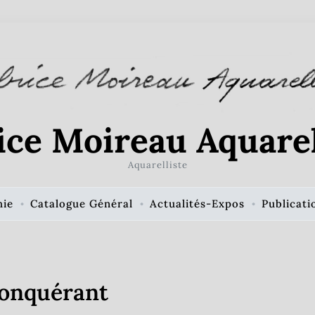
ice Moireau Aquarel
Aquarelliste
hie
Catalogue Général
Actualités-Expos
Publicati
Conquérant