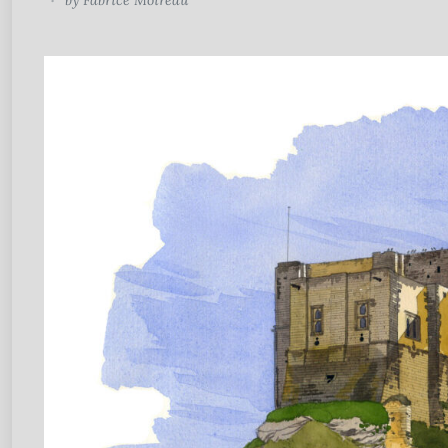
by
Fabrice Moireau