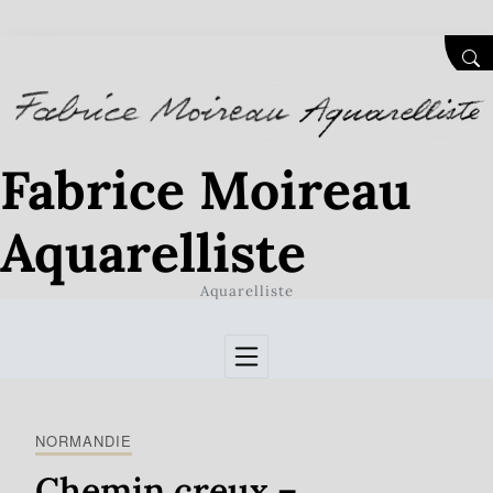
Skip to Content
SEA
Fabrice Moireau
Aquarelliste
Aquarelliste
NORMANDIE
Chemin creux –