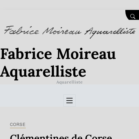
Skip to Content
SEA
Fabrice Moireau
Aquarelliste
Aquarelliste
CORSE
Clémentines de Corse