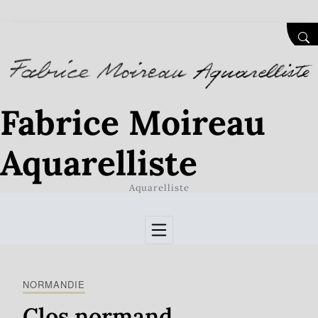
Skip to Content
SEA
Fabrice Moireau
Aquarelliste
Aquarelliste
NORMANDIE
Clos normand