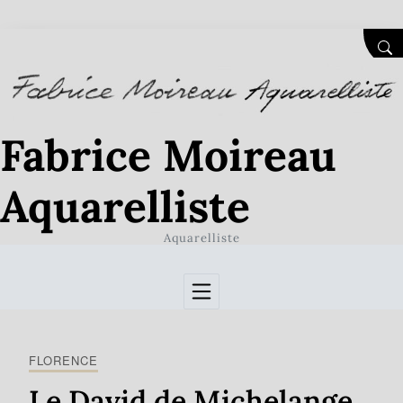
Skip to Content
SEA
Fabrice Moireau
Aquarelliste
Aquarelliste
FLORENCE
Le David de Michelange