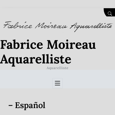
Skip to Content
SEA
Fabrice Moireau
Aquarelliste
Aquarelliste
– Español