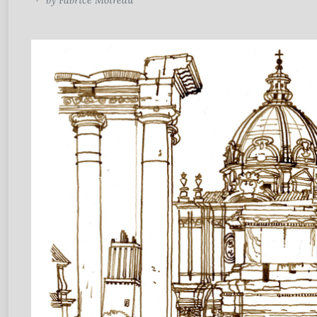
by
Fabrice Moireau