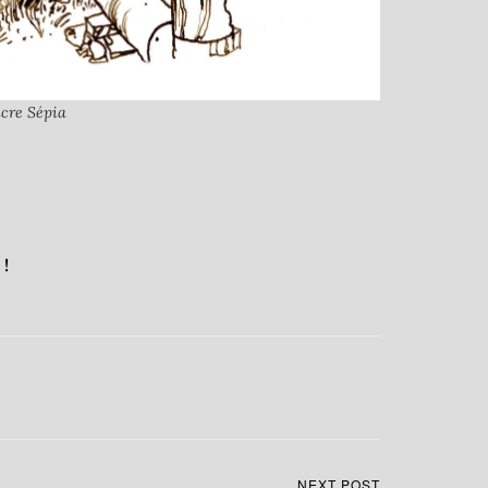
cre Sépia
!
NEXT POST