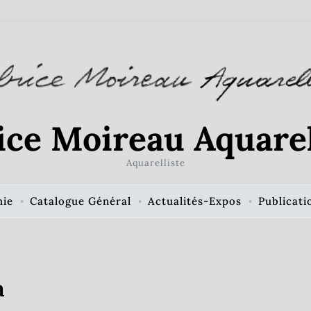
ice Moireau Aquarel
Aquarelliste
hie
Catalogue Général
Actualités-Expos
Publicati
a