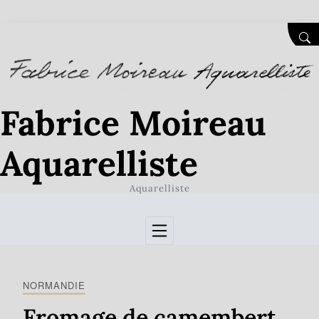
Skip to Content
SEA
Fabrice Moireau
Aquarelliste
Aquarelliste
NORMANDIE
Fromage de camembert