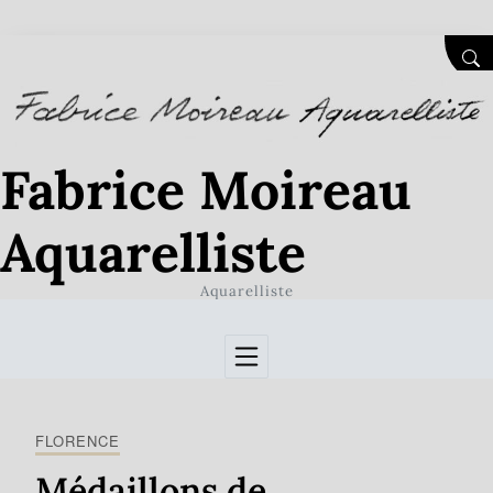
Skip to Content
SEA
Fabrice Moireau
Aquarelliste
Aquarelliste
FLORENCE
Médaillons de