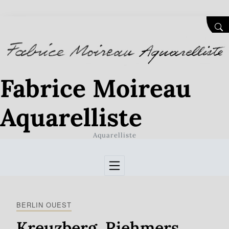
Skip to Content
SEA
Fabrice Moireau
Aquarelliste
Aquarelliste
BERLIN OUEST
Kreuzberg. Riehmers