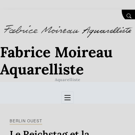
Skip to Content
SEA
Fabrice Moireau
Aquarelliste
Aquarelliste
BERLIN OUEST
Le Reichstag et la