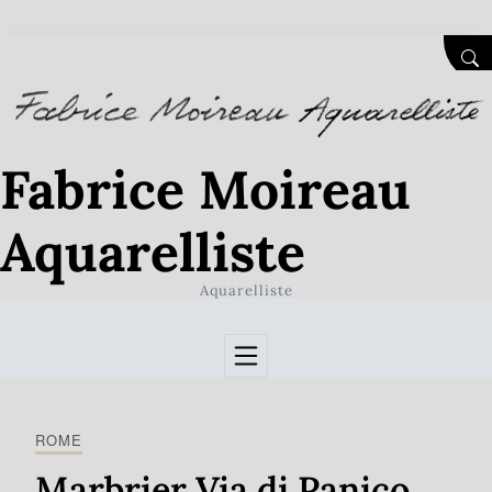
Skip to Content
SEA
Fabrice Moireau
Aquarelliste
Aquarelliste
ROME
Marbrier Via di Panico