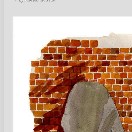
by
Fabrice Moireau