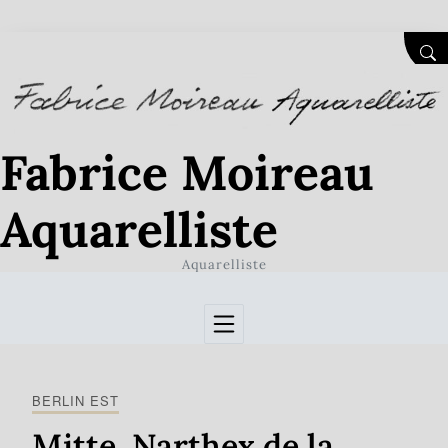
Skip to Content
SEA
Fabrice Moireau
Aquarelliste
Aquarelliste
BERLIN EST
Mitte. Narthex de la