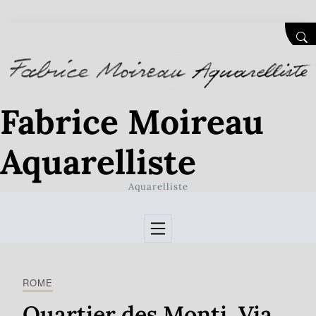
Skip to Content
SEA
Fabrice Moireau
Aquarelliste
Aquarelliste
ROME
Quartier des Monti. Via