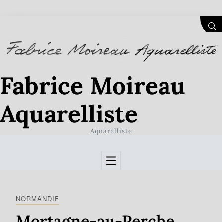
Skip to Content
SEA
Fabrice Moireau
Aquarelliste
Aquarelliste
NORMANDIE
Mortagne-au-Perche