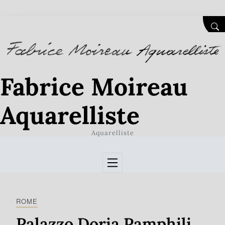
Skip to Content
SEA
Fabrice Moireau
Aquarelliste
Aquarelliste
ROME
Palazzo Doria Pamphili