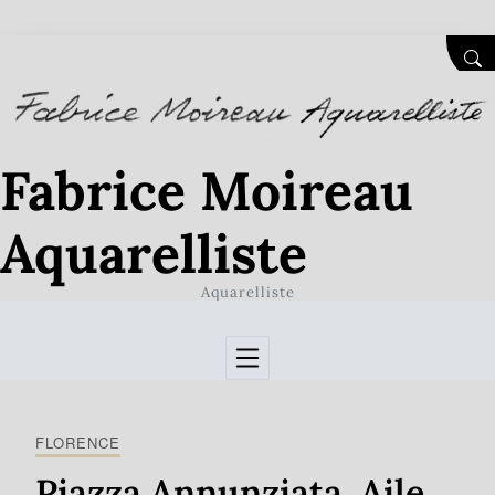
Skip to Content
SEA
Fabrice Moireau
Aquarelliste
Aquarelliste
FLORENCE
Piazza Annunziata. Aile