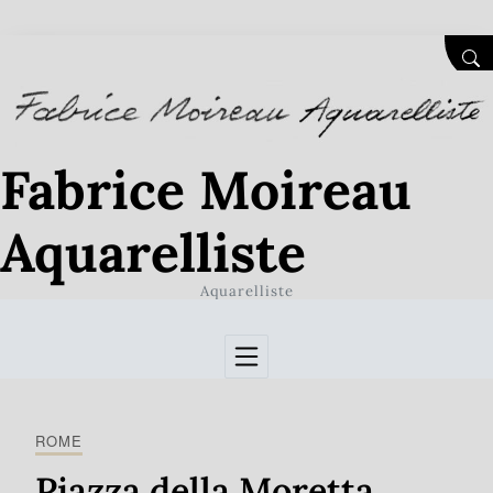
Skip to Content
SEA
Fabrice Moireau
Aquarelliste
Aquarelliste
ROME
Piazza della Moretta