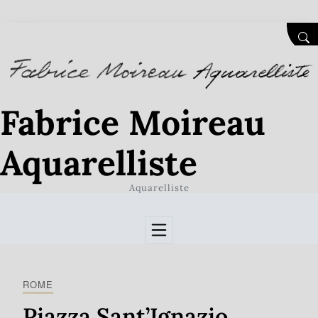
Skip to Content
SEA
Fabrice Moireau
Aquarelliste
Aquarelliste
ROME
Piazza Sant’Ignazio