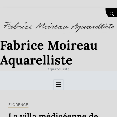
Skip to Content
SEA
Fabrice Moireau
Aquarelliste
Aquarelliste
FLORENCE
La villa médicéenne de