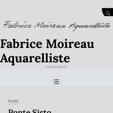
Skip to Content
SEA
Fabrice Moireau
Aquarelliste
Aquarelliste
ROME
Ponte Sisto