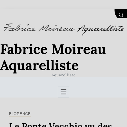
Skip to Content
SEA
Fabrice Moireau
Aquarelliste
Aquarelliste
FLORENCE
Le Ponte Vecchio vu des