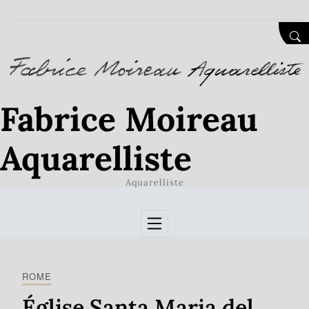
Skip to Content
SEA
Fabrice Moireau
Aquarelliste
Aquarelliste
ROME
Église Santa Maria del