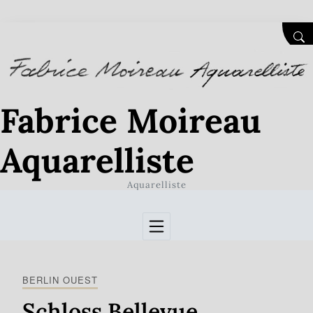
Skip to Content
SEA
Fabrice Moireau
Aquarelliste
Aquarelliste
BERLIN OUEST
Schloss Bellevue.