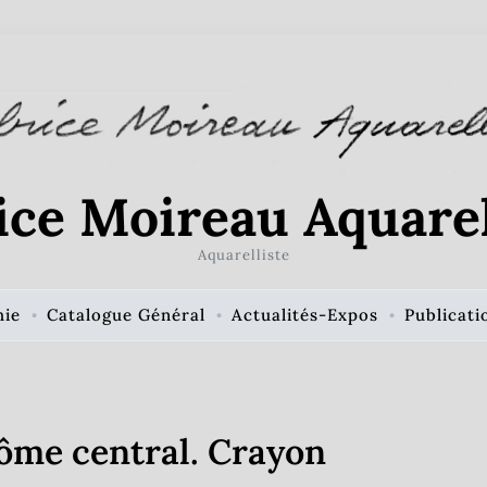
ice Moireau Aquarel
Aquarelliste
hie
Catalogue Général
Actualités-Expos
Publicati
ôme central. Crayon