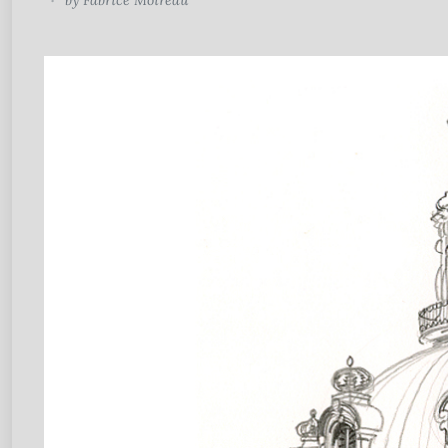
by
Fabrice Moireau