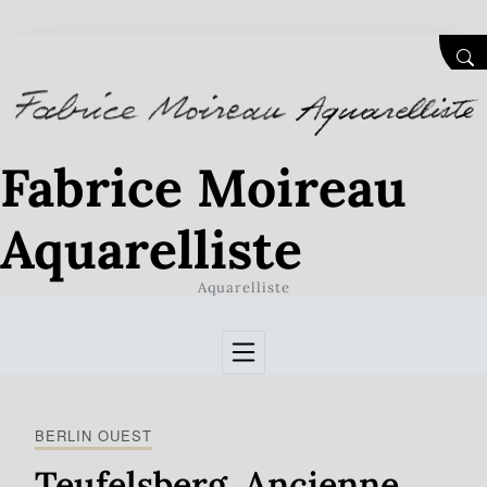
Skip to Content
SEA
Fabrice Moireau
Aquarelliste
Aquarelliste
BERLIN OUEST
Teufelsberg. Ancienne