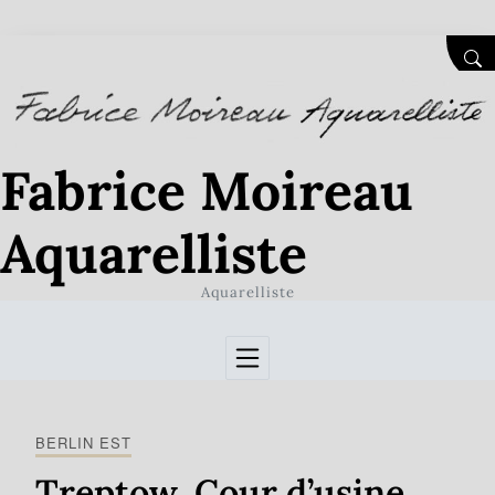
Skip to Content
SEA
Fabrice Moireau
Aquarelliste
Aquarelliste
BERLIN EST
Treptow. Cour d’usine.