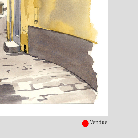
●
Vendue