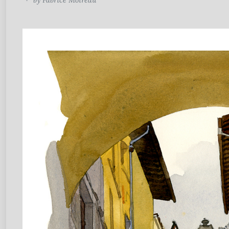
by
Fabrice Moireau