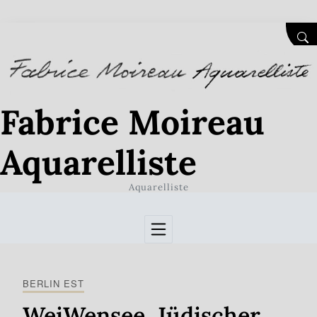
Skip to Content
SEA
Fabrice Moireau
Aquarelliste
Aquarelliste
BERLIN EST
WeiWensee. Jüdischer