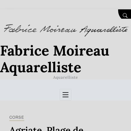
Skip to Content
SEA
Fabrice Moireau
Aquarelliste
Aquarelliste
CORSE
Agriate. Plage de