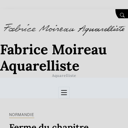
Skip to Content
SEA
Fabrice Moireau
Aquarelliste
Aquarelliste
NORMANDIE
Ferme du chapitre,