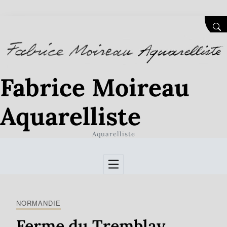
Skip to Content
SEA
Fabrice Moireau
Aquarelliste
Aquarelliste
NORMANDIE
Ferme du Tremblay,