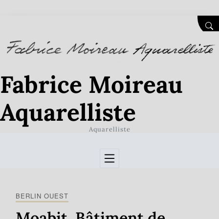
Skip to Content
SEA
Fabrice Moireau
Aquarelliste
Aquarelliste
BERLIN OUEST
Moabit. Bâtiment de