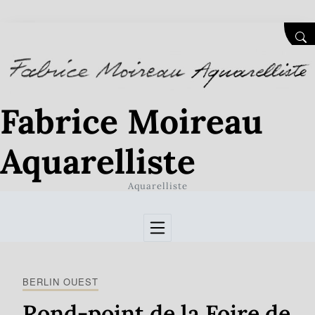
Skip to Content
SEA
Fabrice Moireau
Aquarelliste
Aquarelliste
BERLIN OUEST
Rond-point de la Foire de