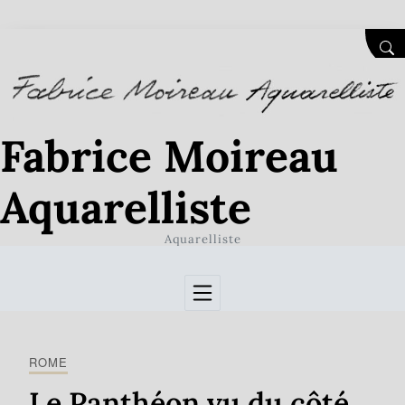
Skip to Content
SEA
Fabrice Moireau
Aquarelliste
Aquarelliste
ROME
Le Panthéon vu du côté