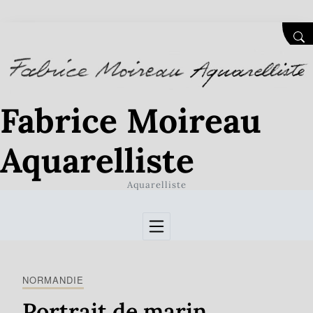
Skip to Content
SEA
Fabrice Moireau
Aquarelliste
Aquarelliste
NORMANDIE
Portrait de marin